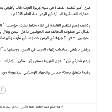
صرح أمير تنظيم القاعدة في شبه جزيرة العرب خالد باطرفي ب
المعارك العسكرية الدائرة في اليمن منذ العام 2015م .
وكشف زعيم تنظيم القاعدة في لقاء متلفز نشرته مؤسسة ” المل
القتال في صفوف التحالف ضد الحوثيين داخل اليمن وقال باطر
الحوثيين – في 11 جبهة في اليمن خصوصا في مأرب والبيضاء ولا زالت قواتنا تقاتل، ودورنا في قتال الحوثيين ظاهر ولا يمكن أن ينكره أحد”.
ورفض باطرفي، مبادرات إنهاء الحرب في اليمن، ووصفها بـ “ا
وزعم باطرفي بأنّ “القوى الغربية تسعى إلى تمكين الإدارات الم
وفيما يتعلق بحركة حماس والجهاد الإسلامي المدعومة من- إي
This entry was posted in
الأخبار
,
الأخبار العاجلة
and tagged