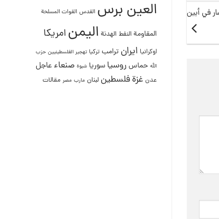
العين برس
ر في أبين
القدس
القوات المسلحة
اليمن
امريكا
المقاومة
النفط
الهدنة
ايران
ترامب
اوكرانيا
تركيا
تهجير الفلسطينيين
حزب
روسيا
صنعاء
عاجل
حماس
سوريا
الله
شبوة
غزة
فلسطين
لبنان
مقالات
عدن
مصر
مارب