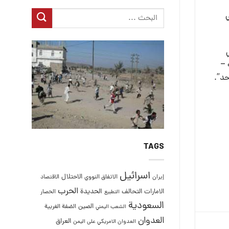
ي
 –
TAGS
اسرائيل
الاحتلال
إيران
الاتفاق النووي
الاقتصاد
الحرب
التحالف
الحديدة
الامارات
الحصار
التطبيع
السعودية
الصين
الضفة الغربية
الشعب اليمني
العدوان
العراق
العدوان الامريكي على اليمن