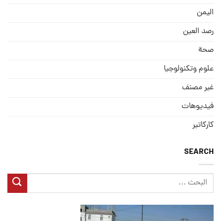
الیمن
رصد العین
صحة
علوم وتكنولوجيا
غير مصنف
فيديوهات
كاركاتير
SEARCH