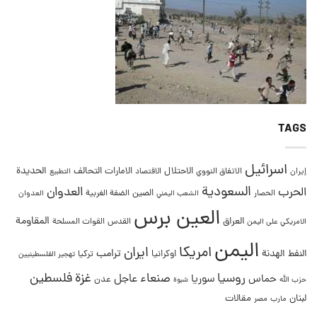
TAGS
اسرائيل
التحالف
الحديدة
الاحتلال
الامارات
إيران
الاتفاق النووي
الاقتصاد
التطبيع
السعودية
العدوان
الحرب
الصين
الحصار
الضفة الغربية
العدوان
الشعب اليمني
العين برس
المقاومة
العراق
القدس
الامريكي على اليمن
القوات المسلحة
اليمن
امريكا
ايران
ترامب
النفط
الهدنة
اوكرانيا
تركيا
تهجير الفلسطينيين
غزة
روسيا
صنعاء
فلسطين
عاجل
حماس
سوريا
عدن
حزب الله
شبوة
لبنان
مقالات
مصر
مارب