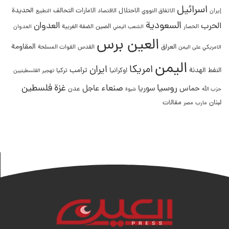
اسرائيل
التحالف
الحديدة
الاحتلال
الامارات
إيران
الاتفاق النووي
الاقتصاد
التطبيع
السعودية
العدوان
الحرب
الصين
الحصار
الضفة الغربية
العدوان
الشعب اليمني
العين برس
المقاومة
العراق
القدس
الامريكي على اليمن
القوات المسلحة
اليمن
امريكا
ايران
ترامب
النفط
الهدنة
اوكرانيا
تركيا
تهجير الفلسطينيين
غزة
روسيا
صنعاء
فلسطين
عاجل
حماس
سوريا
عدن
حزب الله
شبوة
لبنان
مقالات
مصر
مارب