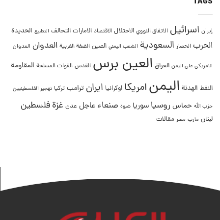
TAGS
اسرائيل
التحالف
الحديدة
الاحتلال
الامارات
إيران
الاتفاق النووي
الاقتصاد
التطبيع
السعودية
العدوان
الحرب
الصين
الحصار
الضفة الغربية
العدوان
الشعب اليمني
العين برس
المقاومة
العراق
القدس
الامريكي على اليمن
القوات المسلحة
اليمن
امريكا
ايران
ترامب
النفط
الهدنة
اوكرانيا
تركيا
تهجير الفلسطينيين
غزة
روسيا
صنعاء
فلسطين
عاجل
حماس
سوريا
عدن
حزب الله
شبوة
لبنان
مقالات
مصر
مارب