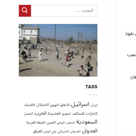
 نفوذ
لشعب
مليون يمني يموتون
TAGS
اسرائيل
الاحتلال
إيران
الاتفاق النووي
الاقتصاد
الحرب
التحالف
الحديدة
الامارات
الحصار
التطبيع
السعودية
الصين
الضفة الغربية
الشعب اليمني
العدوان
العراق
العدوان الامريكي على اليمن