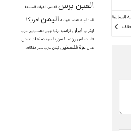
العين برس
القدس
القوات المسلحة
اليمن
 العمالقة
امريكا
المقاومة
النفط
الهدنة
حالف
ايران
ترامب
اوكرانيا
تركيا
تهجير الفلسطينيين
حزب
روسيا
صنعاء
عاجل
حماس
سوريا
الله
شبوة
غزة
فلسطين
لبنان
مقالات
عدن
مصر
مارب