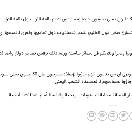
ارع بعض دول الخليج لدعم إقتصاديات دول تعاديها واخرى لاتمنحها إي
من جو وبرا وبحرا وتتحكم في مصائر ساسته ورغم ذلك ترفض تقديم دولار واحد 
وختم قائلا: المواطن اليمني وهو يقف أمام حال ووضع كهذا ويرى ان من يدعون انهم جاؤوا لإنقاذه يتفرجون على 30 
 جاؤوا لمصالحهم لا لمساعدة الشعب اليمني.
ار العملة المحلية لمستويات تاريخية وقياسية أمام العملات الأجنبية .