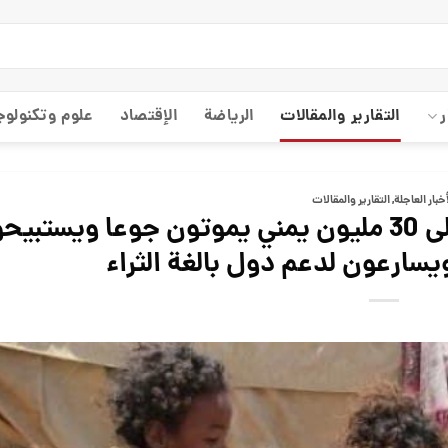
ر
التقارير والمقالات
الریاضة
الإقتصاد
علوم وتكنولوج
أخبار العاجلة
,
التقارير والمقالات
بن لزرق: دول الخليج يتفرجون على 30 مليون يمني يموتون جوعا ويستب