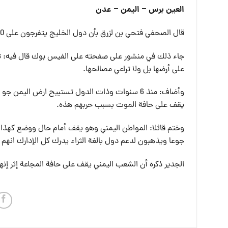
العين برس – اليمن – عدن
قال الصحفي فتحي بن لزرق بأن دول الخليج يتفرجون على 30 مليون يمني يموتون جوعا ويسارعون لدعم بالغة الثراء دول بالغة الثراء.
جاء ذلك في منشور على صفحته على الفيس بوك قال فيه: تس
على أرضها بل ولا تراعي مصالحها.
وأضاف: منذ 6 سنوات وذات الدول تستبيح ارض الي
يقف على حافة الموت بسبب حربهم هذه.
جوعا ويذهبون لدعم دول بالغة الثراء يدرك كل الإدارك انهم
الجدير ذكره أن الشعب اليمني يقف على حافة المجاعة إثر إنهي