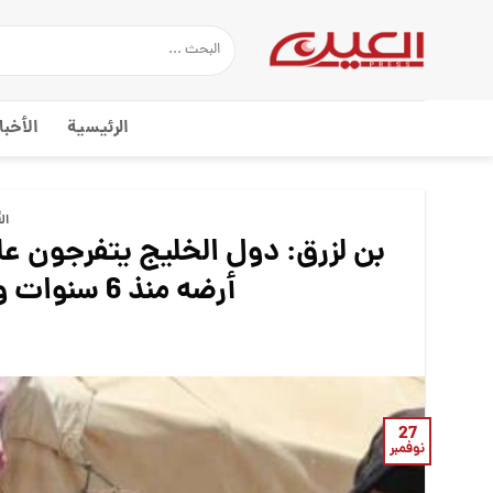
Ski
t
conten
الرئيسية
الأخبا
ال
أرضه منذ 6 سنوات ويسارعون لدعم دول بالغة الثراء
27
نوفمبر