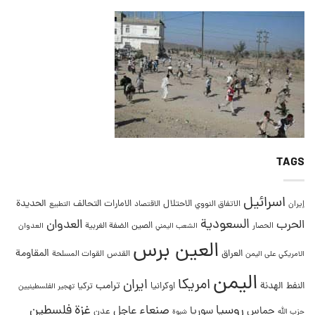
TAGS
اسرائيل
التحالف
الحديدة
الاحتلال
الامارات
إيران
الاتفاق النووي
الاقتصاد
التطبيع
السعودية
العدوان
الحرب
الصين
الحصار
الضفة الغربية
العدوان
الشعب اليمني
العين برس
المقاومة
العراق
القدس
الامريكي على اليمن
القوات المسلحة
اليمن
امريكا
ايران
ترامب
النفط
الهدنة
اوكرانيا
تركيا
تهجير الفلسطينيين
غزة
روسيا
صنعاء
فلسطين
عاجل
حماس
سوريا
عدن
حزب الله
شبوة