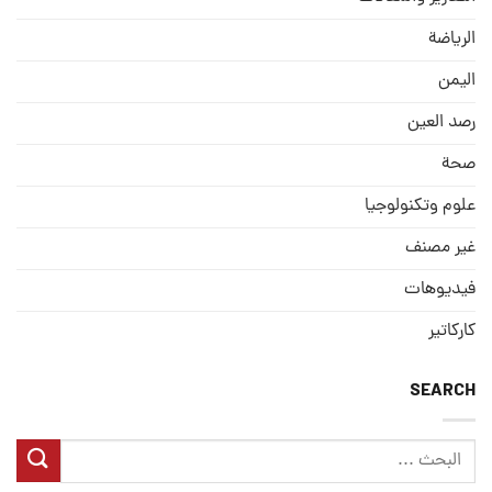
الریاضة
الیمن
رصد العین
صحة
علوم وتكنولوجيا
غير مصنف
فيديوهات
كاركاتير
SEARCH