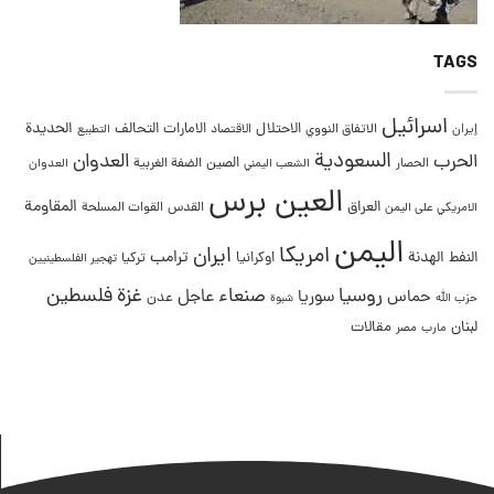
TAGS
اسرائيل
التحالف
الحديدة
الاحتلال
الامارات
إيران
الاتفاق النووي
الاقتصاد
التطبيع
السعودية
العدوان
الحرب
الصين
الحصار
الضفة الغربية
العدوان
الشعب اليمني
العين برس
المقاومة
العراق
القدس
الامريكي على اليمن
القوات المسلحة
اليمن
امريكا
ايران
ترامب
النفط
الهدنة
اوكرانيا
تركيا
تهجير الفلسطينيين
غزة
روسيا
صنعاء
فلسطين
عاجل
حماس
سوريا
عدن
حزب الله
شبوة
لبنان
مقالات
مصر
مارب