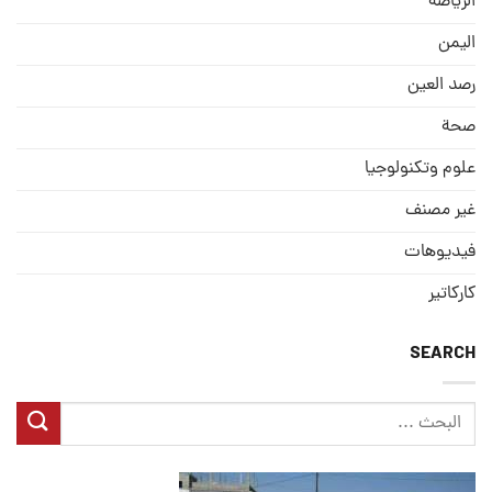
الریاضة
الیمن
رصد العین
صحة
علوم وتكنولوجيا
غير مصنف
فيديوهات
كاركاتير
SEARCH