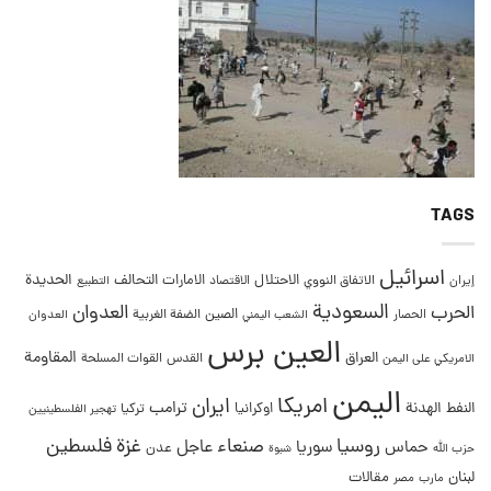
TAGS
اسرائيل
التحالف
الحديدة
الاحتلال
الامارات
إيران
الاتفاق النووي
الاقتصاد
التطبيع
السعودية
العدوان
الحرب
الصين
الحصار
الضفة الغربية
العدوان
الشعب اليمني
العين برس
المقاومة
العراق
القدس
الامريكي على اليمن
القوات المسلحة
اليمن
امريكا
ايران
ترامب
النفط
الهدنة
اوكرانيا
تركيا
تهجير الفلسطينيين
غزة
روسيا
صنعاء
فلسطين
عاجل
حماس
سوريا
عدن
حزب الله
شبوة
لبنان
مقالات
مصر
مارب