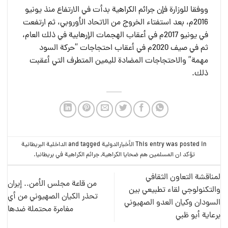
ووفقا للوزارة فإن جرائم الكراهية بدأت في الارتفاع منذ يونيو
2016م، بعد استفتاء الخروج من الاتحاد الأوروبي، ثم ارتفعت
في يونيو 2017م في أعقاب الهجمات الإرهابية في ذلك العام،
ثم في صيف 2020م في أعقاب احتجاجات “حركة السود
مهمة” والاحتجاجات المضادة لليمين المتطرف التي أعقبت
ذلك.
This entry was posted in
الأخبارالدولية
and tagged
الداخلية البريطانية
تؤكد ان المسلمين هم ضحايا الكراهية
,
جرائم الكراهية في بريطانيا
.
لمناقشة التعاون الثقافي
من قاعة مجلس الأمن.. إيران
والتكنولوجي لقاء تطبيعي بين
تحذر الكيان الصهيوني من أي
السودان وكيان العدو الصهيوني
مغامرة محتملة ضدها
برعاية أبو ظبي