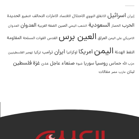
اسرائيل
التحالف
الحديدة
الاحتلال
الامارات
إيران
الاتفاق النووي
الاقتصاد
التطبيع
السعودية
العدوان
الحرب
الصين
الحصار
الضفة الغربية
العدوان
الشعب اليمني
العين برس
المقاومة
العراق
القدس
الامريكي على اليمن
القوات المسلحة
اليمن
امريكا
ايران
ترامب
النفط
الهدنة
اوكرانيا
تركيا
تهجير الفلسطينيين
غزة
روسيا
صنعاء
فلسطين
عاجل
حماس
سوريا
عدن
حزب الله
شبوة
لبنان
مقالات
مصر
مارب