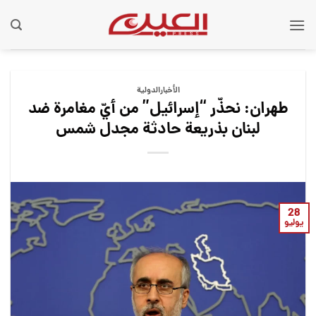
Ski
t
conten
الأخبارالدولية
طهران: نحذّر “إسرائيل” من أيّ مغامرة ضد
لبنان بذريعة حادثة مجدل شمس
28
يوليو