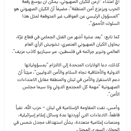
أيّ اعتداء “أرعن للكيان الصهيوني، يمكن أن يوسع رقعة
الحرب ويزعزع أمن المنطقة”، مضيفاً أنّ الكيان الصهيوني هو
“المسؤول الرئيسي عن العواقب غير المتوقعة لمثل هذا
السلوك الأحمق”.
كما تابع: “بعد عشرة أشهر من القتل الجماعي في قطاع غزّة،
يحاول الكيان الصهيوني العنصري، تشويش الرأي العام
العالمي وتبرير جرائمه في فلسطين، عبر سيناريو كاذب مزيف”.
كذلك، دعا الولايات المتحدة إلى الالتزام “بمسؤولياتها
الدولية والأخلاقية تجاه السلام والأمن الدوليين”، مبيّناً أنّ
دعم الاستقرار والأمن في لبنان والمنطقة مقابل الاعتداءات
الصهيونية “مهمة كل المجتمع الدولي ولا سيما مجلس
الأمن”.
وأمس، نفت المقاومة الإسلامية في لبنان – حزب الله، نفياً
قاطعاً، الادعاءات التي أوردتها عدة وسائل ‏إعلام إسرائيلية،
ومنصات إعلامية متعددة، بشأن استهداف مجدل شمس في
الجولان السوري المحتل.