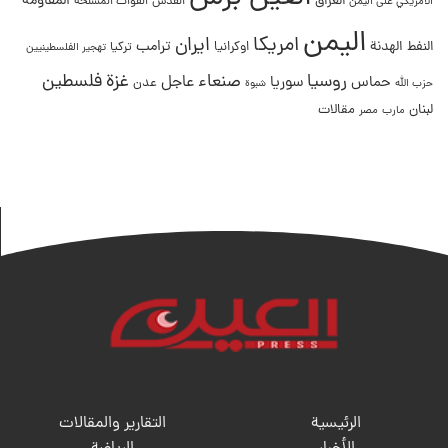
المقاومة
العراق
القدس
الامريكي على اليمن
القوات المسلحة
اليمن
امريكا
ايران
ترامب
النفط
الهدنة
اوكرانيا
تركيا
تهجير الفلسطينيين
غزة
روسيا
صنعاء
فلسطين
عاجل
حماس
سوريا
عدن
حزب الله
شبوة
لبنان
مقالات
مصر
مارب
الرئيسية
التقارير والمقالات