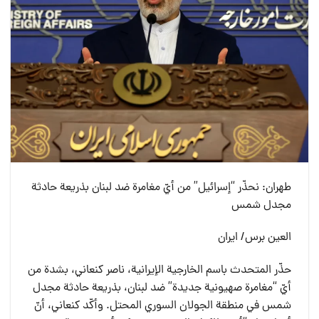
طهران: نحذّر “إسرائيل” من أيّ مغامرة ضد لبنان بذريعة حادثة
مجدل شمس
العين برس/ ايران
حذّر المتحدث باسم الخارجية الإيرانية، ناصر كنعاني، بشدة من
أيّ “مغامرة صهيونية جديدة” ضد لبنان، بذريعة حادثة مجدل
شمس في منطقة الجولان السوري المحتل. وأكّد كنعاني، أنّ