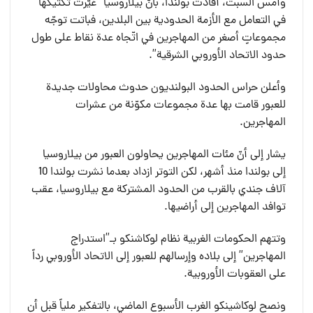
وأمس السبت، أفادت بولندا، بأنَّ بيلاروسيا “غيّرت تكتيكها
في التعامل مع الأزمة الحدودية بين البلدين، فباتت توجّه
مجموعاتٍ أصغر من المهاجرين في اتّجاه عدة نقاط على طول
حدود الاتحاد الأوروبي الشرقية”.
وأعلن حراس الحدود البولنديون حدوث محاولات جديدة
للعبور قامت بها عدة مجموعات مكوّنة من عشرات
المهاجرين.
يشار إلى أنّ مئات المهاجرين يحاولون العبور من بيلاروسيا
إلى بولندا منذ أشهر، لكن التوتر ازداد بعدما نشرت بولندا 10
آلاف جندي بالقرب من الحدود المشتركة مع بيلاروسيا، عقب
توافد المهاجرين إلى أراضيها.
وتتهم الحكومات الغربية نظام لوكاشنكو بـ”استدراج
المهاجرين” إلى بلاده وإرسالهم للعبور إلى الاتحاد الأوروبي رداً
على العقوبات الأوروبية.
ونصح لوكاشينكو الغرب الأسبوع الماضي، بالتفكير ملياً قبل أن