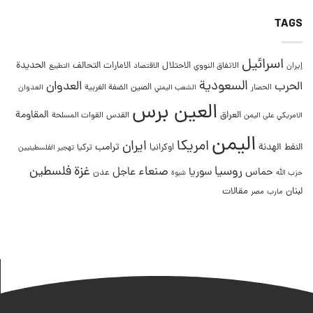
TAGS
اسرائيل
التحالف
الحديدة
الاحتلال
الامارات
إيران
الاتفاق النووي
الاقتصاد
التطبيع
السعودية
العدوان
الحرب
الصين
الحصار
الضفة الغربية
العدوان
الشعب اليمني
العين برس
المقاومة
العراق
القدس
الامريكي على اليمن
القوات المسلحة
اليمن
امريكا
ايران
ترامب
النفط
الهدنة
اوكرانيا
تركيا
تهجير الفلسطينيين
غزة
روسيا
صنعاء
فلسطين
عاجل
حماس
سوريا
عدن
حزب الله
شبوة
لبنان
مقالات
مصر
مارب