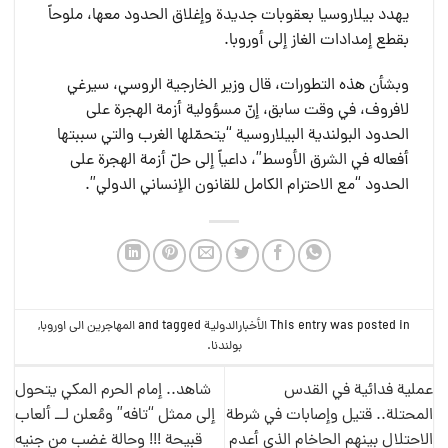
يهدد بيلاروسيا بعقوبات جديدة وإغلاق الحدود معها، ملوحاً
بقطع إمدادات الغاز إلى أوروبا.
وبشأن هذه التطورات، قال وزير الخارجية الروسي، سيرغي
لافروف، في وقت سابق، إنّ مسؤولية أزمة الهجرة على
الحدود البولندية البيلاروسية “يتحمّلها الغرب والتي سببتها
أفعاله في الشرق الأوسط”، داعياً إلى حلّ أزمة الهجرة على
الحدود “مع الاحترام الكامل للقانون الإنساني الدولي”.
This entry was posted in
الأخبارالدولية
and tagged
المهاجرين الى اوروبا
,
بولندنا
.
عملية فدائية في القدس
شاهد.. إمام الحرم المكي يتحول
المحتلة.. قتيل وإصابات في شرطة
إلى ممثل “تافه” ومُعلن لــ ألعاب
الاحتلال بينهم الحاخام الذي أعدم
قبيحة !!! وحالة غضب من جنيه