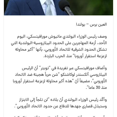
العين برس – بولندا
وصف رئيس الوزراء البولندي ماتيوش مورافيتسكي، اليوم
الأحد، أزمة المهاجرين على الحدود البيلاروسية-البولندية التي
تشكل الحدود الشرقية للاتحاد الأوروبي، بأنها “أكبر محاولة
لزعزعة استقرار أوروبا” منذ الحرب الباردة.
وأضاف مورافيتسكي عبر تغريدة في “تويتر” أنّ الرئيس
البيلاروسي ألكسندر لوكاشنكو “شن حرباً هجينة ضد الاتحاد
الأوروبي”، مضيفاً أنّ “هذه أكبر محاولة لزعزعة استقرار أوروبا
منذ 30 عاما”.
وأكّد رئيس الوزراء البولندي أنّ بلاده “لن تلجأ إلى الابتزاز
وستبذل قصارى جهدها للدفاع عن حدود الاتحاد الأوروبي”.