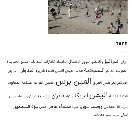
TAGS
اسرائيل
التحالف
الحديدة
الاحتلال
الامارات
إيران
الاتفاق النووي
الاقتصاد
التطبيع
السعودية
العدوان
الحرب
الصين
الحصار
الضفة الغربية
العدوان
الشعب اليمني
العين برس
المقاومة
العراق
القدس
الامريكي على اليمن
القوات المسلحة
اليمن
امريكا
ايران
ترامب
النفط
الهدنة
اوكرانيا
تركيا
تهجير الفلسطينيين
غزة
روسيا
صنعاء
فلسطين
عاجل
حماس
سوريا
عدن
حزب الله
شبوة
لبنان
مقالات
مصر
مارب