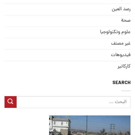
رصد العین
صحة
علوم وتكنولوجيا
غير مصنف
فيديوهات
كاركاتير
SEARCH