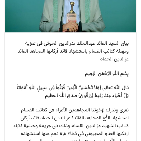
بيان السيد القائد عبدالملك بدرالدين الحوثي في تعزية
وتهنئة كتائب القسام باستشهاد قائد أركانها المجاهد القائد
عزالدين الحداد
بِسْمِ اللَّهِ الرَّحْمَنِ الرَّحِيم
قال الله تعالى {وَلاَ تَحْسَبَنَّ الَّذِينَ قُتِلُواْ فِي سَبِيلِ اللّهِ أَمْوَاتاً
بَلْ أَحْيَاء عِندَ رَبِّهِمْ يُرْزَقُونَ} صدق الله العظيم
نعزي ونبارك لإخوتنا المجاهدين الأعزاء في كتائب القسام
استشهاد الأخ المجاهد القائد/ عز الدين الحداد قائد أركان
كتائب الشهيد عزالدين القسام وذلك في جريمة وحشية نكراء
ارتكبها العدو الصهيوني في قطاع غزة نجم عنها استشهاده