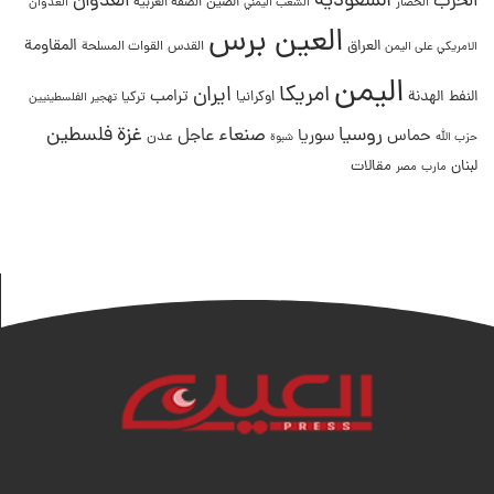
السعودية
العدوان
الحرب
الصين
الحصار
الضفة الغربية
العدوان
الشعب اليمني
العين برس
المقاومة
العراق
القدس
الامريكي على اليمن
القوات المسلحة
اليمن
امريكا
ايران
ترامب
النفط
الهدنة
اوكرانيا
تركيا
تهجير الفلسطينيين
غزة
روسيا
صنعاء
فلسطين
عاجل
حماس
سوريا
عدن
حزب الله
شبوة
لبنان
مقالات
مصر
مارب