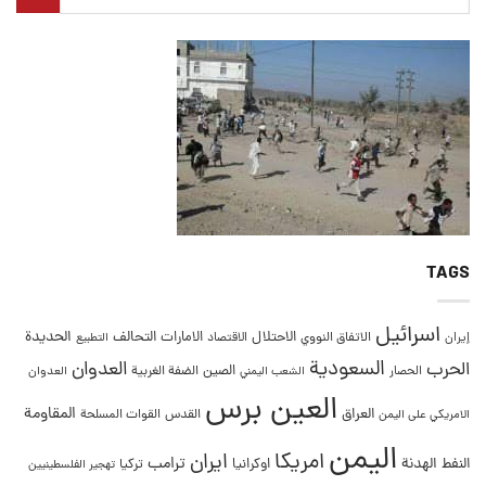
TAGS
اسرائيل
التحالف
الحديدة
الاحتلال
الامارات
إيران
الاتفاق النووي
الاقتصاد
التطبيع
السعودية
العدوان
الحرب
الصين
الحصار
الضفة الغربية
العدوان
الشعب اليمني
العين برس
المقاومة
العراق
القدس
الامريكي على اليمن
القوات المسلحة
اليمن
امريكا
ايران
ترامب
النفط
الهدنة
اوكرانيا
تركيا
تهجير الفلسطينيين