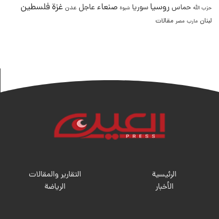
غزة
روسيا
صنعاء
فلسطين
عاجل
حماس
سوريا
عدن
حزب الله
شبوة
لبنان
مقالات
مصر
مارب
الرئيسية
التقارير والمقالات
الأخبار
الریاضة