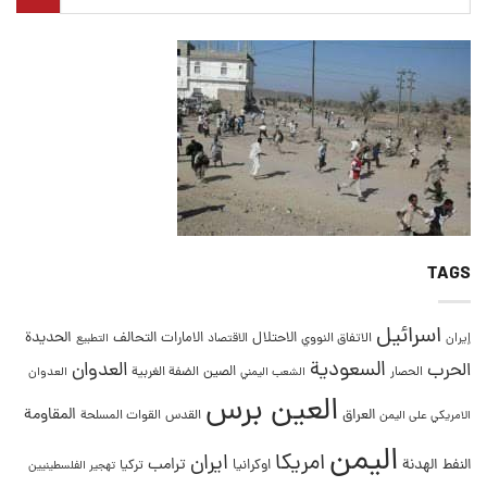
TAGS
اسرائيل
التحالف
الحديدة
الاحتلال
الامارات
إيران
الاتفاق النووي
الاقتصاد
التطبيع
السعودية
العدوان
الحرب
الصين
الحصار
الضفة الغربية
العدوان
الشعب اليمني
العين برس
المقاومة
العراق
القدس
الامريكي على اليمن
القوات المسلحة
اليمن
امريكا
ايران
ترامب
النفط
الهدنة
اوكرانيا
تركيا
تهجير الفلسطينيين