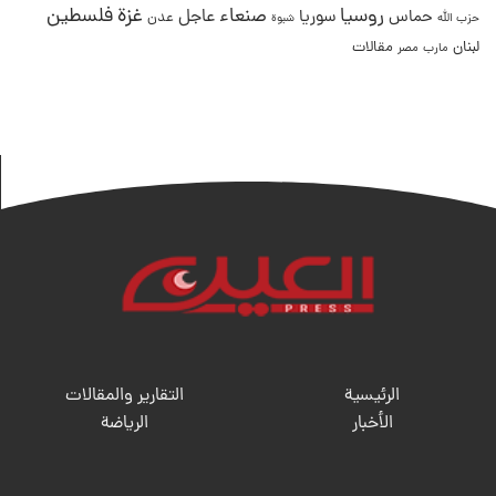
غزة
روسيا
صنعاء
فلسطين
عاجل
حماس
سوريا
عدن
حزب الله
شبوة
لبنان
مقالات
مصر
مارب
الرئيسية
التقارير والمقالات
الأخبار
الریاضة