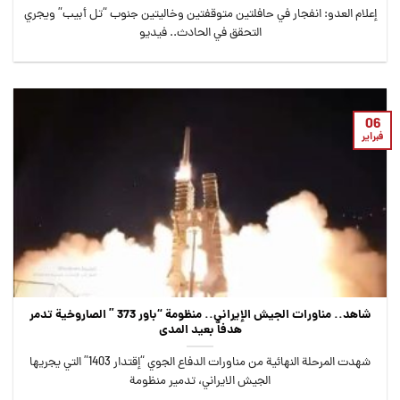
إعلام العدو: انفجار في حافلتين متوقفتين وخاليتين جنوب “تل أبيب” ويجري
التحقق في الحادث.. فيديو
06
فبراير
شاهد.. مناورات الجيش الإيراني.. منظومة “باور 373 ” الصاروخية تدمر
هدفاً بعيد المدى
شهدت المرحلة النهائية من مناورات الدفاع الجوي “إقتدار 1403” التي يجريها
الجيش الايراني، تدمير منظومة