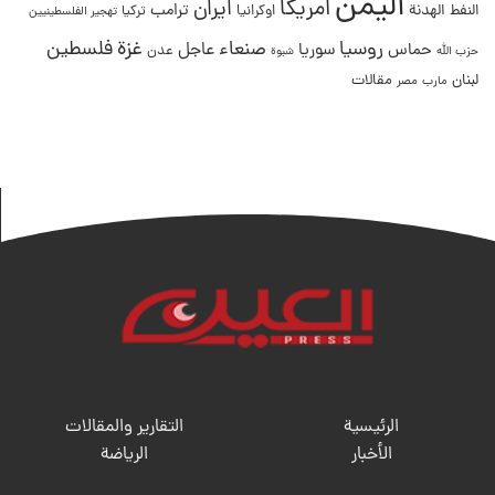
اليمن
امريكا
ايران
ترامب
النفط
الهدنة
اوكرانيا
تركيا
تهجير الفلسطينيين
غزة
روسيا
صنعاء
فلسطين
عاجل
حماس
سوريا
عدن
حزب الله
شبوة
لبنان
مقالات
مصر
مارب
الرئيسية
التقارير والمقالات
الأخبار
الریاضة