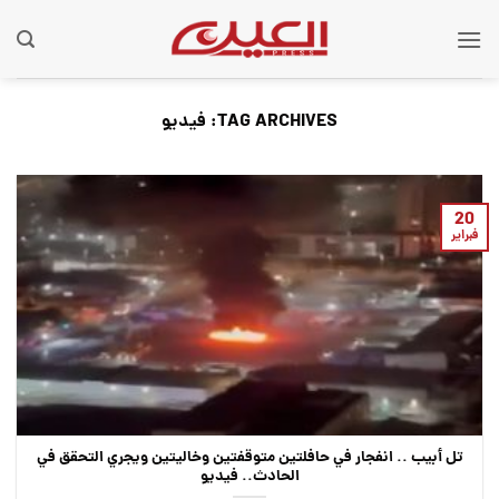
Ski
t
conten
TAG ARCHIVES:
فيديو
20
فبراير
تل أبيب .. انفجار في حافلتين متوقفتين وخاليتين ويجري التحقق في
الحادث.. فيديو