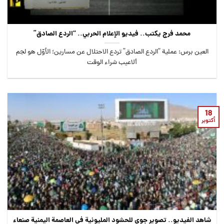
محمد فرج يكتب.. فيديو الإعلام الحربي.. “الردع الصادق”
العين برس: عملية “الردع الصادق” تردع الاحتلال عن مسارين؛ الأوّل هو لجم
ألاعيب شراء الوقت
18
أكتوبر
شاهد الفيديو.. تصوير جوي للحشود المليونية في العاصمة اليمنية صنعاء