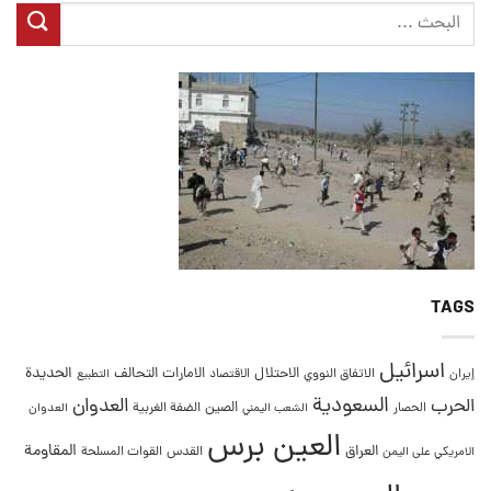
TAGS
اسرائيل
التحالف
الحديدة
الاحتلال
الامارات
إيران
الاتفاق النووي
الاقتصاد
التطبيع
السعودية
العدوان
الحرب
الصين
الحصار
الضفة الغربية
العدوان
الشعب اليمني
العين برس
المقاومة
العراق
القدس
الامريكي على اليمن
القوات المسلحة