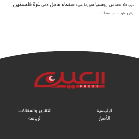
غزة
روسيا
صنعاء
فلسطين
عاجل
حماس
سوريا
عدن
حزب الله
شبوة
لبنان
مقالات
مصر
مارب
الرئيسية
التقارير والمقالات
الأخبار
الریاضة