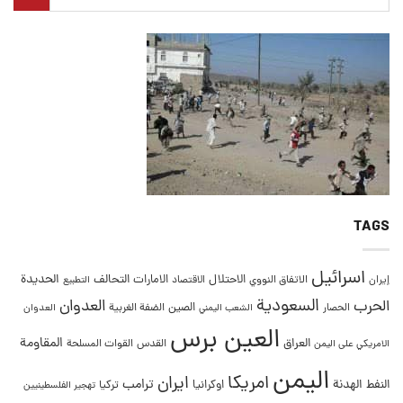
TAGS
اسرائيل
التحالف
الحديدة
الاحتلال
الامارات
إيران
الاتفاق النووي
الاقتصاد
التطبيع
السعودية
العدوان
الحرب
الصين
الحصار
الضفة الغربية
العدوان
الشعب اليمني
العين برس
المقاومة
العراق
القدس
الامريكي على اليمن
القوات المسلحة
اليمن
امريكا
ايران
ترامب
النفط
الهدنة
اوكرانيا
تركيا
تهجير الفلسطينيين