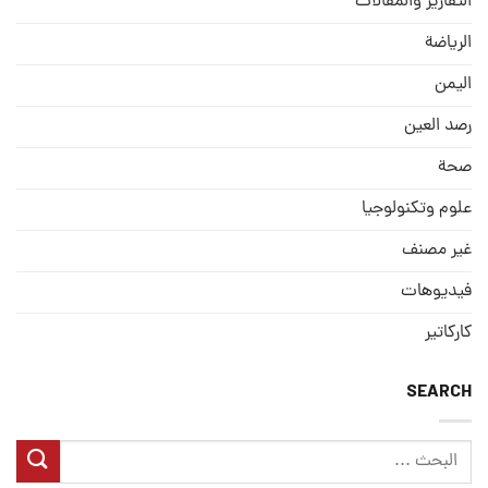
التقارير والمقالات
الریاضة
الیمن
رصد العین
صحة
علوم وتكنولوجيا
غير مصنف
فيديوهات
كاركاتير
SEARCH