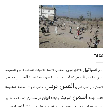
TAGS
اسرائيل
التحالف
الحديدة
الاحتلال
الامارات
إيران
الاتفاق النووي
الاقتصاد
التطبيع
السعودية
العدوان
الحرب
الصين
الحصار
الضفة الغربية
العدوان
الشعب اليمني
العين برس
المقاومة
العراق
القدس
الامريكي على اليمن
القوات المسلحة
اليمن
امريكا
ايران
ترامب
النفط
الهدنة
اوكرانيا
تركيا
تهجير الفلسطينيين
غزة
روسيا
صنعاء
فلسطين
عاجل
حماس
سوريا
عدن