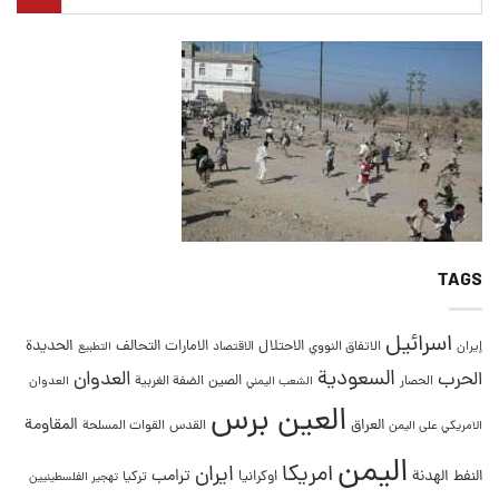
TAGS
اسرائيل
التحالف
الحديدة
الاحتلال
الامارات
إيران
الاتفاق النووي
الاقتصاد
التطبيع
السعودية
العدوان
الحرب
الصين
الحصار
الضفة الغربية
العدوان
الشعب اليمني
العين برس
المقاومة
العراق
القدس
الامريكي على اليمن
القوات المسلحة
اليمن
امريكا
ايران
ترامب
النفط
الهدنة
اوكرانيا
تركيا
تهجير الفلسطينيين