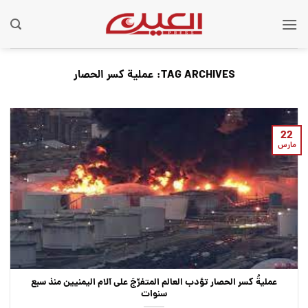
Ski
t
conten
TAG ARCHIVES:
عملية كسر الحصار
22
مارس
عمليةُ كسر الحصار تؤدب العالم المتفرِّجَ على آلام اليمنيين منذ سبع
سنوات