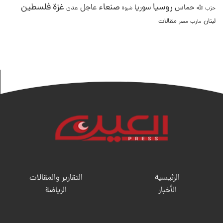
غزة
روسيا
صنعاء
فلسطين
عاجل
حماس
سوريا
عدن
حزب الله
شبوة
لبنان
مقالات
مصر
مارب
الرئيسية
التقارير والمقالات
الأخبار
الریاضة