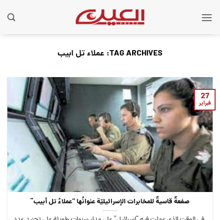
Ski
t
conten
TAG ARCHIVES:
عملاء تل ابيب
27
فبراير
صفعةٌ قاسيةٌ للمخابرات الإسرائيليّة عنوانُها “عملاءُ تل أبيب”
في الوقت الذي عملت فيه “إسرائيل” على مدار سنوات طويلة على تجنيد عدد