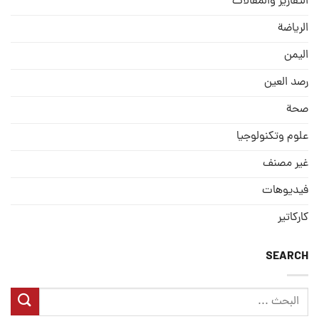
التقارير والمقالات
الریاضة
الیمن
رصد العین
صحة
علوم وتكنولوجيا
غير مصنف
فيديوهات
كاركاتير
SEARCH