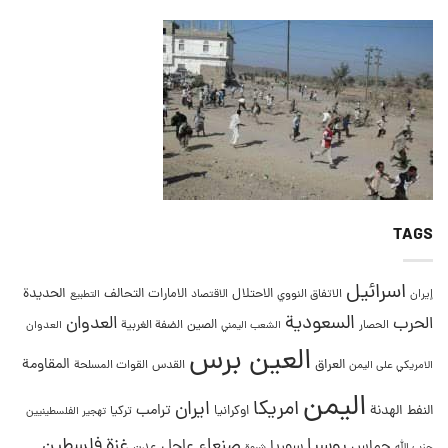
TAGS
اسرائيل
التحالف
الحديدة
الاحتلال
الامارات
إيران
الاتفاق النووي
الاقتصاد
التطبيع
السعودية
العدوان
الحرب
الصين
الحصار
الضفة الغربية
العدوان
الشعب اليمني
العين برس
المقاومة
العراق
القدس
الامريكي على اليمن
القوات المسلحة
اليمن
امريكا
ايران
ترامب
النفط
الهدنة
اوكرانيا
تركيا
تهجير الفلسطينيين
غزة
روسيا
صنعاء
فلسطين
عاجل
حماس
سوريا
عدن