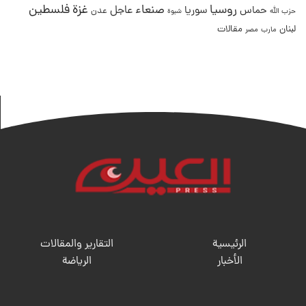
غزة
روسيا
صنعاء
فلسطين
عاجل
حماس
سوريا
عدن
حزب الله
شبوة
لبنان
مقالات
مصر
مارب
الرئيسية
التقارير والمقالات
الأخبار
الریاضة