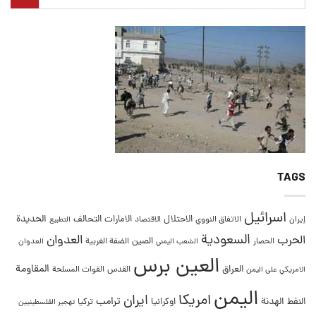
TAGS
اسرائيل
التحالف
الحديدة
الاحتلال
الامارات
إيران
الاتفاق النووي
الاقتصاد
التطبيع
السعودية
العدوان
الحرب
الصين
الحصار
الضفة الغربية
العدوان
الشعب اليمني
العين برس
المقاومة
العراق
القدس
الامريكي على اليمن
القوات المسلحة
اليمن
امريكا
ايران
ترامب
النفط
الهدنة
اوكرانيا
تركيا
تهجير الفلسطينيين