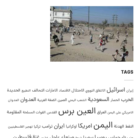
TAGS
اسرائيل
التحالف
الحديدة
الاحتلال
الامارات
إيران
الاتفاق النووي
الاقتصاد
التطبيع
السعودية
العدوان
الحرب
الصين
الحصار
الضفة الغربية
العدوان
الشعب اليمني
العين برس
المقاومة
العراق
القدس
الامريكي على اليمن
القوات المسلحة
اليمن
امريكا
ايران
ترامب
النفط
الهدنة
اوكرانيا
تركيا
تهجير الفلسطينيين
غزة
روسيا
صنعاء
فلسطين
عاجل
حماس
سوريا
عدن