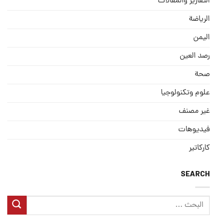
التقارير والمقالات
الریاضة
الیمن
رصد العین
صحة
علوم وتكنولوجيا
غير مصنف
فيديوهات
كاركاتير
SEARCH