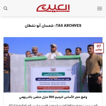
Ski
t
conten
TAG ARCHIVES:
شمسان أبو نشطان
07
نوفمبر
وضع حجر الأساس لترميم 300 منزل متضرر بالدريهمي
العين برس: وضع محافظ الحديدة محمد قحيم ورئيس الهيئة العامة للزكاة