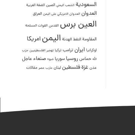
السعودية
الصين
الضفة الغربية
الشعب اليمني
العدوان
العراق
العدوان الامريكي على اليمن
العين برس
القدس
القوات المسلحة
اليمن
امريكا
المقاومة
النفط
الهدنة
ايران
ترامب
اوكرانيا
تركيا
تهجير الفلسطينيين
حزب
روسيا
صنعاء
عاجل
حماس
سوريا
الله
شبوة
غزة
فلسطين
لبنان
مقالات
عدن
مصر
مارب