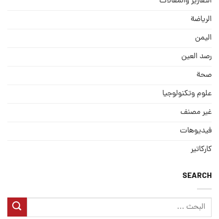
التقارير والمقالات
الریاضة
الیمن
رصد العین
صحة
علوم وتكنولوجيا
غير مصنف
فيديوهات
كاركاتير
SEARCH