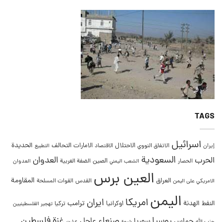
TAGS
اسرائيل
التحالف
الحديدة
الاحتلال
الامارات
إيران
الاتفاق النووي
الاقتصاد
التطبيع
السعودية
العدوان
الحرب
الصين
الحصار
الضفة الغربية
العدوان
الشعب اليمني
العين برس
المقاومة
العراق
القدس
الامريكي على اليمن
القوات المسلحة
اليمن
امريكا
ايران
ترامب
النفط
الهدنة
اوكرانيا
تركيا
تهجير الفلسطينيين
غزة
روسيا
صنعاء
فلسطين
عاجل
حماس
سوريا
عدن