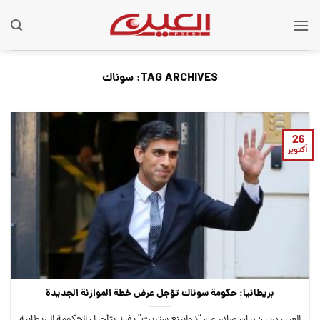
Ski
t
conten
TAG ARCHIVES:
سوناك
26
أكتوبر
بريطانيا: حكومة سوناك تؤجل عرض خطة الموازنة الجديدة
العين برس: بيان صادر عن “دوانينغ ستريت” يفيد بتأجيل الحكومة البريطانية