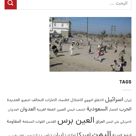
TAGS
اسرائيل
التحالف
الحديدة
الاحتلال
الامارات
إيران
الاتفاق النووي
الاقتصاد
التطبيع
السعودية
العدوان
الحرب
الصين
الحصار
الضفة الغربية
العدوان
الشعب اليمني
العين برس
المقاومة
العراق
القدس
الامريكي على اليمن
القوات المسلحة
اليمن
امريكا
ايران
ترامب
النفط
الهدنة
اوكرانيا
تركيا