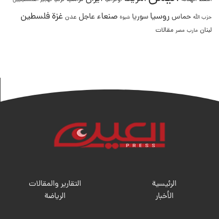
تهجير الفلسطينيين
غزة
روسيا
صنعاء
فلسطين
عاجل
حماس
سوريا
عدن
حزب الله
شبوة
لبنان
مقالات
مصر
مارب
الرئيسية
التقارير والمقالات
الأخبار
الریاضة