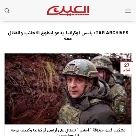
Ski
t
conten
TAG ARCHIVES:
رئيس اوكرانيا يدعو لتطوع الاجانب والقتال
معه
27
فبراير
تشكيل فيلق مرتزقة ” أجنبي ” للقتال على أراضي أوكرانيا وكييف توجه
الدعوة رسميا