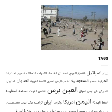
TAGS
اسرائيل
التحالف
الحديدة
الاحتلال
الامارات
إيران
الاتفاق النووي
الاقتصاد
التطبيع
السعودية
العدوان
الحرب
الصين
الحصار
الضفة الغربية
العدوان
الشعب اليمني
العين برس
المقاومة
العراق
القدس
الامريكي على اليمن
القوات المسلحة
اليمن
امريكا
ايران
ترامب
النفط
الهدنة
اوكرانيا
تركيا
تهجير الفلسطينيين
غزة
روسيا
صنعاء
فلسطين
عاجل
حماس
سوريا
عدن