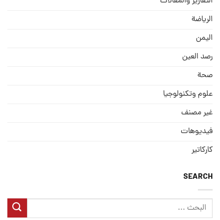
التقارير والمقالات
الریاضة
الیمن
رصد العین
صحة
علوم وتكنولوجيا
غير مصنف
فيديوهات
كاركاتير
SEARCH