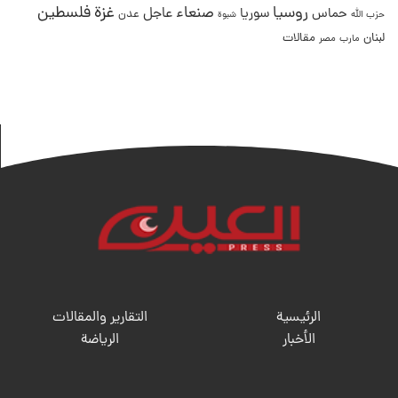
غزة
روسيا
صنعاء
فلسطين
عاجل
حماس
سوريا
عدن
حزب الله
شبوة
لبنان
مقالات
مصر
مارب
الرئيسية
التقارير والمقالات
الأخبار
الریاضة