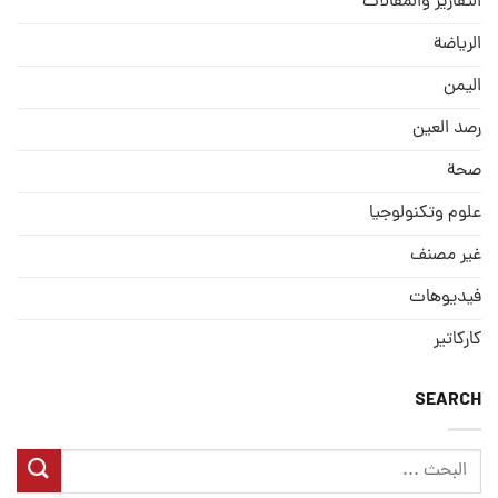
التقارير والمقالات
الریاضة
الیمن
رصد العین
صحة
علوم وتكنولوجيا
غير مصنف
فيديوهات
كاركاتير
SEARCH