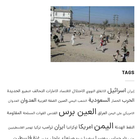
TAGS
اسرائيل
التحالف
الحديدة
الاحتلال
الامارات
إيران
الاتفاق النووي
الاقتصاد
التطبيع
السعودية
العدوان
الحرب
الصين
الحصار
الضفة الغربية
العدوان
الشعب اليمني
العين برس
المقاومة
العراق
القدس
الامريكي على اليمن
القوات المسلحة
اليمن
امريكا
ايران
ترامب
النفط
الهدنة
اوكرانيا
تركيا
تهجير الفلسطينيين
غزة
روسيا
صنعاء
فلسطين
عاجل
حماس
سوريا
عدن