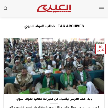
Ski
t
conten
TAG ARCHIVES:
خطاب المولد النبوي
10
أكتوبر
زيد احمد الغرسي يكتب.. من مميزات خطاب المولد النبوي
العين برس: يتميز خطاب السيد القائد- بمناسبة المولد النبوي الشريف- أنه