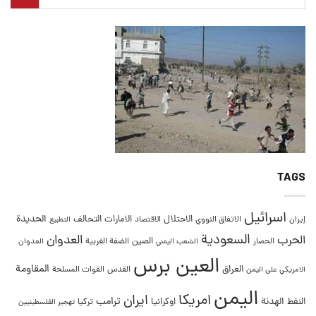
TAGS
اسرائيل
التحالف
الحديدة
الاحتلال
الامارات
إيران
الاتفاق النووي
الاقتصاد
التطبيع
السعودية
العدوان
الحرب
الصين
الحصار
الضفة الغربية
العدوان
الشعب اليمني
العين برس
المقاومة
العراق
القدس
الامريكي على اليمن
القوات المسلحة
اليمن
امريكا
ايران
ترامب
النفط
الهدنة
اوكرانيا
تركيا
تهجير الفلسطينيين