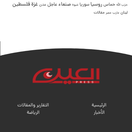
غزة
روسيا
صنعاء
فلسطين
عاجل
حماس
سوريا
عدن
حزب الله
شبوة
لبنان
مقالات
مصر
مارب
الرئيسية
التقارير والمقالات
الأخبار
الریاضة