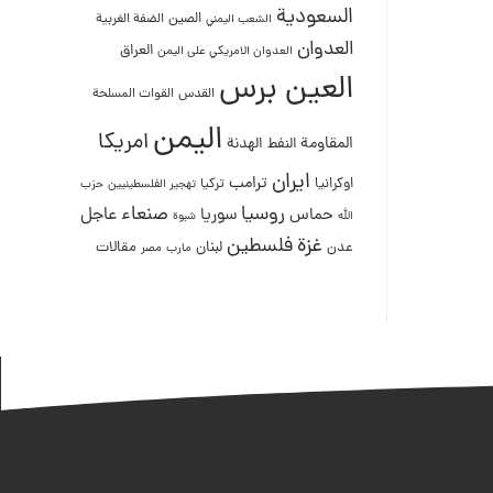
السعودية
الصين
الضفة الغربية
الشعب اليمني
العدوان
العراق
العدوان الامريكي على اليمن
العين برس
القدس
القوات المسلحة
اليمن
امريكا
المقاومة
النفط
الهدنة
ايران
ترامب
اوكرانيا
تركيا
تهجير الفلسطينيين
حزب
روسيا
صنعاء
عاجل
حماس
سوريا
الله
شبوة
غزة
فلسطين
لبنان
مقالات
عدن
مصر
مارب