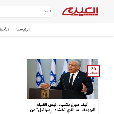
Ski
t
conten
الرئيسية
الأخبا
30
أغسطس
أليف صباغ يكتب.. ليس القنبلة
النووية.. ما الذي تخشاه “إسرائيل” من