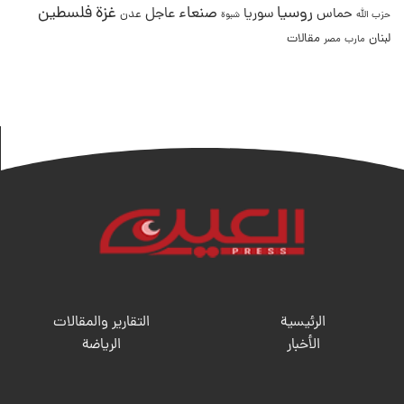
غزة
روسيا
صنعاء
فلسطين
عاجل
حماس
سوريا
عدن
حزب الله
شبوة
لبنان
مقالات
مصر
مارب
الرئيسية
التقارير والمقالات
الأخبار
الریاضة