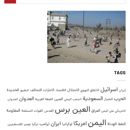
TAGS
اسرائيل
التحالف
الحديدة
الاحتلال
الامارات
إيران
الاتفاق النووي
الاقتصاد
التطبيع
السعودية
العدوان
الحرب
الصين
الحصار
الضفة الغربية
العدوان
الشعب اليمني
العين برس
المقاومة
العراق
القدس
الامريكي على اليمن
القوات المسلحة
اليمن
امريكا
ايران
ترامب
النفط
الهدنة
اوكرانيا
تركيا
تهجير الفلسطينيين