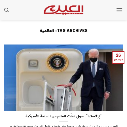
Ski
t
conten
TAG ARCHIVES:
العالمية
26
ديسمبر
“إزفستيا”: حول تفلّت العالم من القبضة الأميركية
العين برس: بقلم: قنسطنطين سوخوفيرخوف يقول البروفيسور قنسطنطين