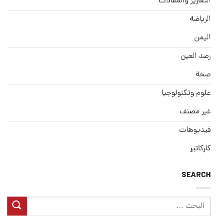
التقارير والمقالات
الریاضة
الیمن
رصد العین
صحة
علوم وتكنولوجيا
غير مصنف
فيديوهات
كاركاتير
SEARCH