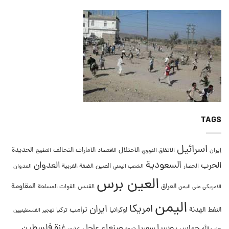
TAGS
اسرائيل
التحالف
الحديدة
الاحتلال
الامارات
إيران
الاتفاق النووي
الاقتصاد
التطبيع
السعودية
العدوان
الحرب
الصين
الحصار
الضفة الغربية
العدوان
الشعب اليمني
العين برس
المقاومة
العراق
القدس
الامريكي على اليمن
القوات المسلحة
اليمن
امريكا
ايران
ترامب
النفط
الهدنة
اوكرانيا
تركيا
تهجير الفلسطينيين
غزة
روسيا
صنعاء
فلسطين
عاجل
حماس
سوريا
عدن