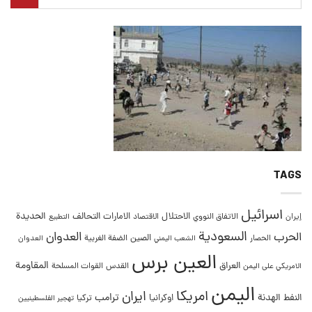
TAGS
اسرائيل
التحالف
الحديدة
الاحتلال
الامارات
إيران
الاتفاق النووي
الاقتصاد
التطبيع
السعودية
العدوان
الحرب
الصين
الحصار
الضفة الغربية
العدوان
الشعب اليمني
العين برس
المقاومة
العراق
القدس
الامريكي على اليمن
القوات المسلحة
اليمن
امريكا
ايران
ترامب
النفط
الهدنة
اوكرانيا
تركيا
تهجير الفلسطينيين