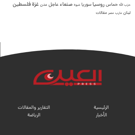
غزة
روسيا
صنعاء
فلسطين
عاجل
حماس
سوريا
عدن
حزب الله
شبوة
لبنان
مقالات
مصر
مارب
الرئيسية
التقارير والمقالات
الأخبار
الریاضة