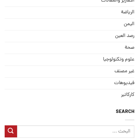
التقارير والمقالات
الریاضة
الیمن
رصد العین
صحة
علوم وتكنولوجيا
غير مصنف
فيديوهات
كاركاتير
SEARCH