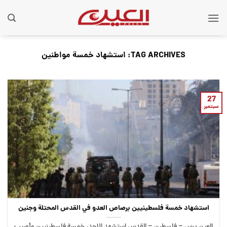
Ski
t
conten
TAG ARCHIVES:
استشهاد خمسة مواطنين
27
سبتمبر
استشهاد خمسة فلسطينيين برصاص العدو في القدس المحتلة وجنين
العين برس – فلسطين – القدس استشهد الاحد، خمسة فلسطينيين وأصيب