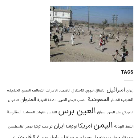
TAGS
اسرائيل
التحالف
الحديدة
الاحتلال
الامارات
إيران
الاتفاق النووي
الاقتصاد
التطبيع
السعودية
العدوان
الحرب
الصين
الحصار
الضفة الغربية
العدوان
الشعب اليمني
العين برس
المقاومة
العراق
القدس
الامريكي على اليمن
القوات المسلحة
اليمن
امريكا
ايران
ترامب
النفط
الهدنة
اوكرانيا
تركيا
تهجير الفلسطينيين
غزة
روسيا
صنعاء
فلسطين
عاجل
حماس
سوريا
عدن