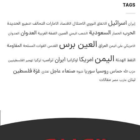
TAGS
اسرائيل
التحالف
الحديدة
الاحتلال
الامارات
إيران
الاتفاق النووي
الاقتصاد
التطبيع
السعودية
العدوان
الحرب
الصين
الحصار
الضفة الغربية
العدوان
الشعب اليمني
العين برس
المقاومة
العراق
القدس
الامريكي على اليمن
القوات المسلحة
اليمن
امريكا
ايران
ترامب
النفط
الهدنة
اوكرانيا
تركيا
تهجير الفلسطينيين
غزة
روسيا
صنعاء
فلسطين
عاجل
حماس
سوريا
عدن
حزب الله
شبوة
لبنان
مقالات
مصر
مارب