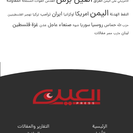
العين برس
المقاومة
العراق
القدس
الامريكي على اليمن
القوات المسلحة
اليمن
امريكا
ايران
ترامب
النفط
الهدنة
اوكرانيا
تركيا
تهجير الفلسطينيين
غزة
روسيا
صنعاء
فلسطين
عاجل
حماس
سوريا
عدن
حزب الله
شبوة
لبنان
مقالات
مصر
مارب
الرئيسية
التقارير والمقالات