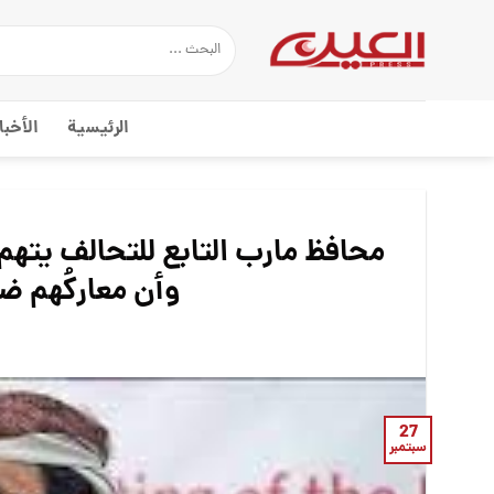
Ski
t
conten
الرئيسية
الأخبا
محافظ مارب التابع للتحالف يتهم
وأن معاركُهم ض
27
سبتمبر