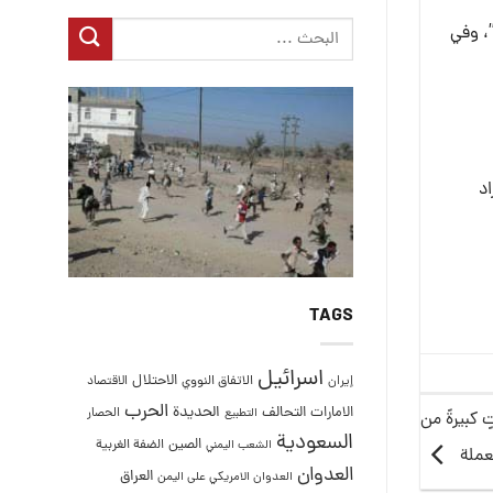
، وفي
اد
TAGS
اسرائيل
الاحتلال
إيران
الاتفاق النووي
الاقتصاد
الحرب
التحالف
الحديدة
الامارات
الحصار
التطبيع
كبيرةً من
السعودية
الصين
الضفة الغربية
الشعب اليمني
لعملة
العدوان
العراق
العدوان الامريكي على اليمن