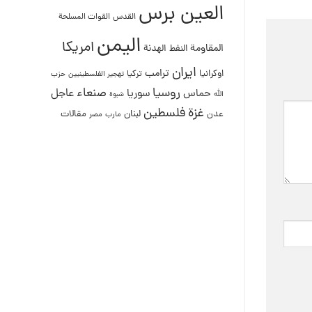
العين برس
القدس
القوات المسلحة
اليمن
امريكا
المقاومة
النفط
الهدنة
ايران
ترامب
اوكرانيا
تركيا
تهجير الفلسطينيين
حزب
روسيا
صنعاء
عاجل
حماس
سوريا
الله
شبوة
غزة
فلسطين
لبنان
مقالات
عدن
مصر
مارب