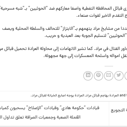
ى قبائل المحافظة النفطية واصفا معاركهم ضد “الحوثيين” بـ”شبه مسرحية”
التقدم الاخير لقوات صنعاء.
دا من مشايخ مراد يتهمهم بـ”الابتزاز” للتحالف والسلطة المحلية ويصف
“الحوثيين” لتسليم الجوبة بعد العبدية و حريب.
 القتال في مراد. كما تشير الاتهامات إلى محاولة العرادة تحميل قبائل مر
 نقل امواله واسلحة المعسكرات إلى جهة مجهولة.
العرادة يهاجم قبائل مراد
,
العرادة يوجه اصابع الخيانة لقبائل مراد
.
قيادات “حكومة هادي” وقيادات “الإصلاح” يسحبون كمياتٍ 
 التجويع
العُملة الصعبة وجمعيات الصرافة تعلق تداول ا