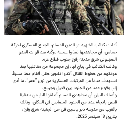
أعلنت كتائب الشهيد عز الدين القسام، الجناح العسكري لحركة
حماس، أن مجاهديها نفذوا عملية مركّبة ضد قوات العدو
الصهيوني شرق مدينة رفح جنوب قطاع غزة.
وقالت الكتائب في بيانٍ لها، إن مجموعة من مقاتليها بعد
عودتهم من خطوط القتال أكدوا تفجير حقل ألغام معدّ مسبقًا
استهدف عدداً من المركبات العسكرية من نوع “همر”، ما أدى
إلى وقوع عدد من الجنود بين قتيل وجريح.
وأضاف البيان أن مجاهدي القسام أطلقوا النار من بندقية
قنص باتجاه عدد من الجنود المصابين في المكان، وذلك
بالقرب من مدرسة دير ياسين في حي الجنينة شرق رفح،
بتاريخ 18 سبتمبر 2025.