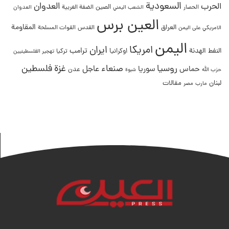
السعودية
العدوان
الحرب
الصين
الحصار
الضفة الغربية
العدوان
الشعب اليمني
العين برس
المقاومة
العراق
القدس
الامريكي على اليمن
القوات المسلحة
اليمن
امريكا
ايران
ترامب
النفط
الهدنة
اوكرانيا
تركيا
تهجير الفلسطينيين
غزة
روسيا
صنعاء
فلسطين
عاجل
حماس
سوريا
عدن
حزب الله
شبوة
لبنان
مقالات
مصر
مارب