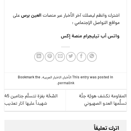
العين بر
س
اشترك وانظم ليصلك آخر الأخبار عبر منصات
على
مواقع التواصل الإجتماعي :
واتس أب
تيليجرام
منصة إكس
This entry was posted in
الأخبار
,
الاخبار العربيه
. Bookmark the
.
permalink
المقاومة تكشف هويَّة جثَّة
الصِّحَّة بغزة تتسلَّم جثامين 45
تسلُّمها العدو الصهيوني
شهيداً عليها آثار تعذيب
اترك تعليقاً