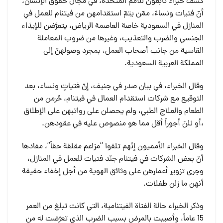
كشف خبراء تابعون للأمم المتحدة، في مجال حقوق الإنسان،
أنّ فتيات ونساءً، ممّن يتمّ استقدامهن من فيتنام للعمل في
المنازل في السعودية خاصة العاصمة الرياض، يتعرَّضن للإيذاء
الجنسي والضرب والتعذيب، وغيرها من ضروب المعاملة
القاسية من جانب أصحاب العمل، بمجرد وصولهنّ إلى
المملكة العربية السعودية.
وقال الخبراء، في بيان صدر في جنيف، إنّ فتياتٍ ونساء، بعد
التوقيع مع شركات استقدام العمال في فيتنام، حُرمن من
الطعام والعلاج الطبي، ولم يحصلن على رواتبهن على الإطلاق
،أو نلنَ أجوراً أقل مما هو منصوص عليه في عقودهن.
وقال الخبراء الأمميون إنّهم تلقوا “مزاعم مقلقة حقاً”، مفادها
أنّ بعض الشركات في فيتنام جنّد فتيات للعمل في المنازل،
وجرى تزوير أعمارهن على وثائق الهوية من أجل إخفاء حقيقة
أنهن ما زلن طفلات.
وذكر الخبراء حالة الفتاة الفيتنامية، التي كانت تبلغ من العمر
15 عاماً، وأصيبت بالمرض بسبب الضرب الذي تعرّضت له من