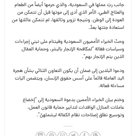
جانب ربّ عملها في السعودية، والذي حرمها أيضاً من الطعام
والعلاج الطبي، الأمر الذي أدى إلى موتها قبل أن تتمكن من
العودة إلى الوطن. ونتيجة تزوير وثائقها، لم تتمكن عائلتها من
استعادة جثتها بعدُ.
وحثّ الخبراء الأمميون السعودية وفيتنام على تبني إجراءات
وسياسات فعّالة “لمكافحة الإتجار بالبشر، وحماية العمّال
الذين يتم الإتجار بهم”.
ودعوا البلدين إلى ضمان أن يكون التعاون الثنائي بشأن هجرة
اليد العاملة قائماً على أسس حقوق الإنسان، ويتضمن آليات
مساءلة فعالة.
وختم بيان الخبراء الأممين بدعوة السعودية إلى “إخضاع
عاملات المنازل الوافدات لتدابير حماية قانون العمل،
وتوسيع نطاق إصلاحات نظام الكفالة ليشملهنّ”.