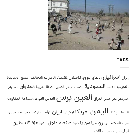
TAGS
اسرائيل
التحالف
الحديدة
الاحتلال
الامارات
إيران
الاتفاق النووي
الاقتصاد
التطبيع
السعودية
العدوان
الحرب
الصين
الحصار
الضفة الغربية
العدوان
الشعب اليمني
العين برس
المقاومة
العراق
القدس
الامريكي على اليمن
القوات المسلحة
اليمن
امريكا
ايران
ترامب
النفط
الهدنة
اوكرانيا
تركيا
تهجير الفلسطينيين
غزة
روسيا
صنعاء
فلسطين
عاجل
حماس
سوريا
عدن
حزب الله
شبوة
لبنان
مقالات
مصر
مارب