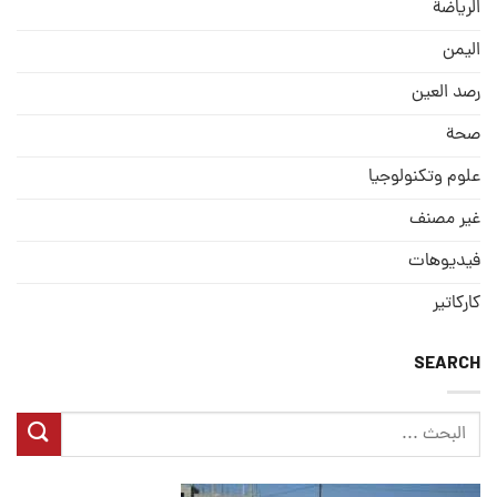
الریاضة
الیمن
رصد العین
صحة
علوم وتكنولوجيا
غير مصنف
فيديوهات
كاركاتير
SEARCH