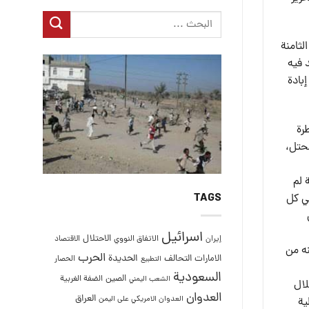
نوية الثامنة
 فيه
بادة
رة
حتل،
 لم
TAGS
في كل
اسرائيل
الاحتلال
إيران
الاتفاق النووي
الاقتصاد
نه من
الحرب
التحالف
الحديدة
الامارات
الحصار
التطبيع
السعودية
الصين
الضفة الغربية
الشعب اليمني
لال
العدوان
العراق
العدوان الامريكي على اليمن
ية