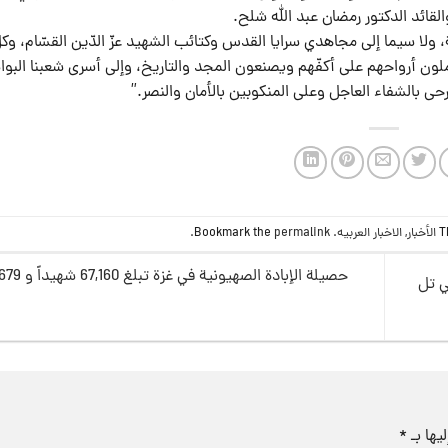
قائد الدكتور رمضان عبد الله شلح.
، ولا سيما إلى مجاهدي سرايا القدس وكتائب الشهيد عزّ الدّين القسّام، وكل
ون أرواحهم على أكفّهم ويصنعون المجد والتاريخ، وإلى أسرى شعبنا البو
رحى بالشفاء العاجل وعلى المنكوبين بالأمان والنصر.”
T
الأخبار
,
الاخبار العربيه
. Bookmark the
permalink
.
حصيلة الإبادة الصهيونية في غزة تبلغ 67,160 شهيداً و 169,679 جريحاً
ي تل
يها بـ
*