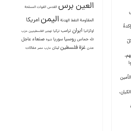
العين برس
القدس
القوات المسلحة
اليمن
امريكا
المقاومة
النفط
الهدنة
كدةً
ايران
ترامب
اوكرانيا
تركيا
تهجير الفلسطينيين
حزب
روسيا
صنعاء
عاجل
حماس
سوريا
الله
شبوة
لّ
غزة
فلسطين
لبنان
مقالات
عدن
مصر
مارب
هم،
ا
لأمين
لكيان،