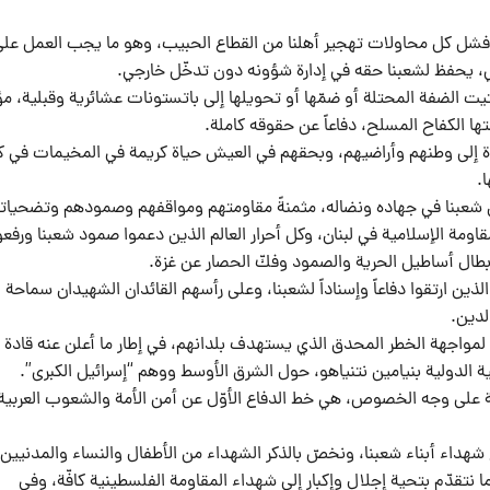
شل كل محاولات تهجير أهلنا من القطاع الحبيب، وهو ما يجب العمل على
، يحفظ لشعبنا حقه في إدارة شؤونه دون تدخّل خارجي.
 الضفة المحتلة أو ضمّها أو تحويلها إلى باتستونات عشائرية وقبلية، مؤ
ها الكفاح المسلح، دفاعاً عن حقوقه كاملة.
ة إلى وطنهم وأراضيهم، وبحقهم في العيش حياة كريمة في المخيمات في ك
.
ن شعبنا في جهاده ونضاله، مثمنةً مقاومتهم ومواقفهم وصمودهم وتضحيات
مة الإسلامية في لبنان، وكل أحرار العالم الذين دعموا صمود شعبنا ورفعو
أبطال أساطيل الحرية والصمود وفكّ الحصار عن غزة.
ذين ارتقوا دفاعاً وإسناداً لشعبنا، وعلى رأسهم القائدان الشهيدان سماحة ا
لدين.
داد لمواجهة الخطر المحدق الذي يستهدف بلدانهم، في إطار ما أعلن عنه قادة ا
الدولية بنيامين نتنياهو، حول الشرق الأوسط ووهم “إسرائيل الكبرى”.
ة على وجه الخصوص، هي خط الدفاع الأوّل عن أمن الأمة والشعوب العربية
 شهداء أبناء شعبنا، ونخصّ بالذكر الشهداء من الأطفال والنساء والمدنيين
 نتقدّم بتحية إجلال وإكبار إلى شهداء المقاومة الفلسطينية كافّة، وفي