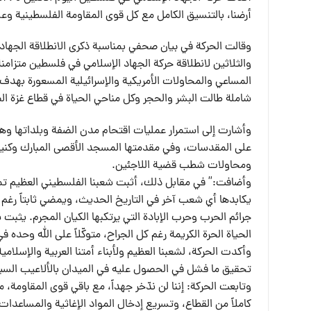
أرضنا، بالتنسيق الكامل مع كل قوى المقاومة الفلسطينية وع
والثلاثين لانطلاقة حركة الجهاد الإسلامي في فلسطين متزامن
المساعي والمحاولات الأمريكية والإسرائيلية المسعورة بهدف
شاملة طالت البشر والحجر وكل مناحي الحياة في قطاع غزة الص
وأشارت إلى استمرار عمليات اقتحام مدن الضفة وبلداتها و
على المقدسات، وفي مقدمتها المسجد الأقصى المبارك وكنيس
ومحاولات شطب قضية اللاجئين.
وأضافت:” في مقابل ذلك، أثبت شعبنا الفلسطيني العظيم تمسّ
يكابدها أي شعب آخر في التاريخ الحديث، ويمضي ثابتاً رغم ه
جرائم الحرب وحرب الإبادة التي يرتكبها الكيان المجرم. يثبت
الحياة الحرة الكريمة رغم كل الجراح، متوكّلاً على الله وحده ف
وأكدت الحركة، لشعبنا العظيم ولأبناء أمتنا العربية والإسلامي
تحقيق ما فشل في الحصول عليه في الميدان بالألاعيب السي
وتابعت الحركة: إننا لن ندّخر جهداً، مع باقي قوى المقاومة
كاملاً من القطاع، وتسريع إدخال المواد الإغاثية والمساعدا