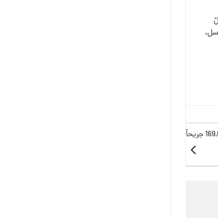
ّ
اسل،