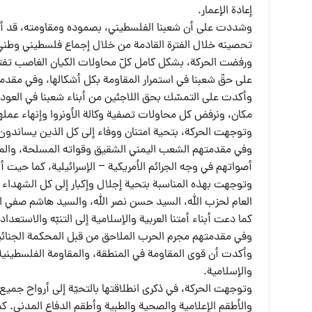
إعادة الإعمار.
وشددت على أن شعبنا الفلسطيني، بصموده ومقاومته، قد أف
تحصينه خلال الفترة القادمة من خلال إجماع فلسطيني وطني
ورفضت الحركة، بشكل كامل كلّ محاولات الكيان الغاصب تفتيت
على حقّ شعبنا في استمرار المقاومة بكل أشكالها، وفي مقدمت
وأكدت على التمسّك بحق اللاجئين من أبناء شعبنا في العود
مكان، ونرفض كل محاولات تصفية وكالة الأونروا وإنهاء عملها
وتوجهت الحركة، بتحية امتنان ووفاء إلى كل الذين يساندو
وفي مقدمتهم الشعب اليمني الشقيق وقواته المسلحة، والمقاو
أصواتهم في وجه الجرائم الأمريكية – الإسرائيلية، كما حيت 
وتوجهت بهذه المناسبة بتحية إجلال وإكبار إلى كل الشهداء ال
العام لحزب الله، السيد حسن نصر الله، والسيد هاشم صفي ا
كما دعت أبناء أمتنا العربية والإسلامية إلى التنبّه والاستع
وفي مقدمتهم مجرم الحرب الملاحق من قبل المحكمة الجنائية 
وأكدت أن قوى المقاومة في المنطقة، والمقاومة الفلسطيني
والإسلامية.
وتوجهت الحركة، في ذكرى انطلاقتها بالتحيّة إلى أرواح جميع
والأطقم الإعلامية والصحية والطبية وأطقم الدفاع المدني. كما