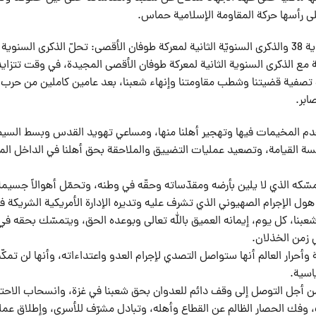
لى رأسها حركة المقاومة الإسلامية حماس.
وقالت الحركة في بيان صحفي بمناسبة ذكرى الانطلاقة الجهادية 38 والذكرى السنويّة الثانية لمعركة طوفان الأقصى: تحلّ الذكرى الس
ة مع الذكرى السنوية الثانية لمعركة طوفان الأقصى المجيدة، في وقت تتزايد
 تصفية قضيتنا وشطب مقاومتنا وإنهاء شعبنا، بعد عامين كاملين من حرب إ
ابر.
هدم المخيمات فيها وتهجير أهلنا منها، ومساعي تهويد القدس وبسط السيط
ة القيامة، وتصعيد عمليات التضييق والملاحقة بحق أهلنا في الداخل الم
كه الذي لا يلين بأرضه ومقدّساته وحقّه في وطنه، وتحمّل أهوالاً جسيمة
ول الإجرام الصهيوني الذي تشرف عليه وتديره الإدارة الأمريكية الشريكة 
 شعبنا، كل يوم، إيمانه العميق بالله تعالى وبوعده الحق، ويتمسّك بحقه في
ي زمن الخذلان.
ة وأحرار العالم أنها ستواصل التصدي لإجرام العدو واعتداءاته، وأنها لن تمكّ
اسية.
، من أجل التوصل إلى وقف دائم للعدوان بحق شعبنا في غزة، وانسحاب الاحت
ت، وفك الحصار الظالم عن القطاع وأهله، وتبادل مشرّف للأسرى، وإطلاق عمل