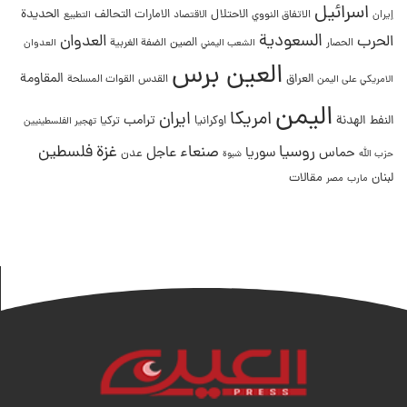
اسرائيل
التحالف
الحديدة
الاحتلال
الامارات
إيران
الاتفاق النووي
الاقتصاد
التطبيع
السعودية
العدوان
الحرب
الصين
الحصار
الضفة الغربية
العدوان
الشعب اليمني
العين برس
المقاومة
العراق
القدس
الامريكي على اليمن
القوات المسلحة
اليمن
امريكا
ايران
ترامب
النفط
الهدنة
اوكرانيا
تركيا
تهجير الفلسطينيين
غزة
روسيا
صنعاء
فلسطين
عاجل
حماس
سوريا
عدن
حزب الله
شبوة
لبنان
مقالات
مصر
مارب