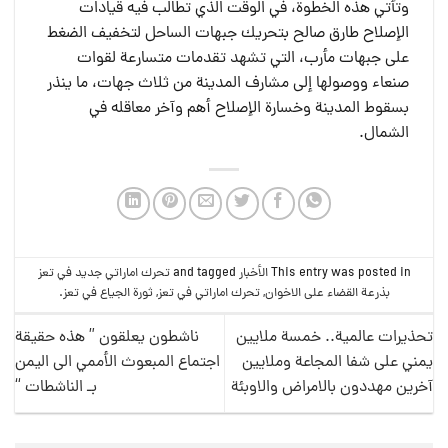
وتأتي هذه الخطوة، في الوقت الذي تطالب فيه قيادات
الإصلاح طارق صالح بتحريك جبهات الساحل لتخفيف الضغط
على جبهات مأرب، التي تشهد تقدمات متسارعة لقوات
صنعاء ووصولها إلى مشارف المدينة من ثلاث جهات، ما ينذر
بسقوط المدينة وخسارة الإصلاح أهم وآخر معاقله في
الشمال.
This entry was posted in
الأخبار
and tagged
تحرك اماراتي جديد في تعز
بذرعة القضاء على الاخوان
,
تحرك اماراتي في تعز
,
ثورة الجياع في تعز
.
تحذيرات عالمية.. خمسة ملايين
ناشطون يعلقون ” هذه حقيقة
يمني على شفا المجاعة وملايين
اجتماع المبعوث الأممي الى اليمن
آخرين مهددون بالامراض والاوبئة
بـ الناشطات “