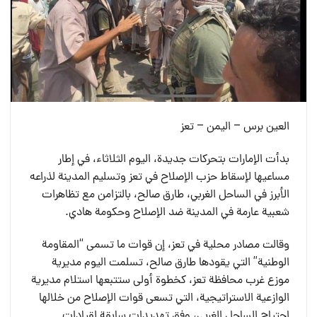
العين برس – اليمن – تعز
بدأت الإمارات بتحركات جديدة، اليوم الثلاثاء، في إطار
مساعيها لإسقاط حزب الإصلاح في تعز وتسليم المدينة لذراعه
الأبرز في الساحل الغربي، طارق صالح، بالتزامن مع تظاهرات
شعبية عارمة في المدينة ضد الإصلاح وحكومة هادي.
وقالت مصادر محلية في تعز، إن قوات ما تسمى “المقاومة
الوطنية” التي يقودها طارق صالح، تسلمت اليوم مديرية
موزع غرب محافظة تعز، كخطوة أولى ستتبعها استلام مديرية
الوازعية الاستراتيجية، التي تسعى قوات الإصلاح من خلالها
اجتياح الساحل الغربي، وفق تهديدات سابقة لقيادات