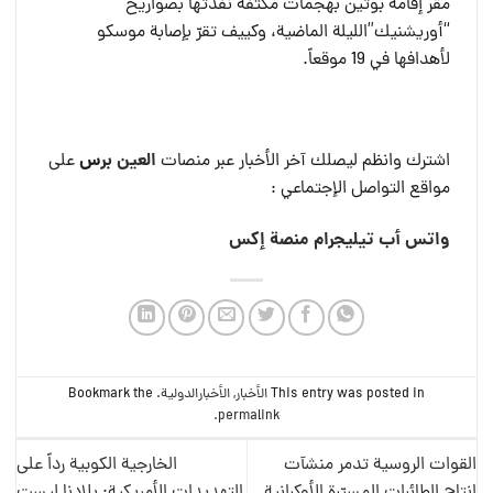
مقر إقامة بوتين بهجمات مكثفة نفذتها بصواريخ
“أوريشنيك”الليلة الماضية، وكييف تقرّ بإصابة موسكو
لأهدافها في 19 موقعاً.
العين بر
س
اشترك وانظم ليصلك آخر الأخبار عبر منصات
على
مواقع التواصل الإجتماعي :
واتس أب
تيليجرام
منصة إكس
This entry was posted in
الأخبار
,
الأخبارالدولية
. Bookmark the
.
permalink
القوات الروسية تدمر منشآت
الخارجية الكوبية رداً على