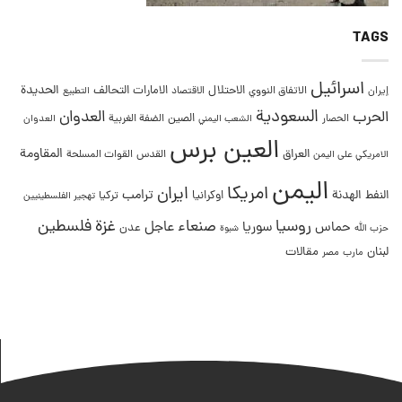
TAGS
اسرائيل
التحالف
الحديدة
الاحتلال
الامارات
إيران
الاتفاق النووي
الاقتصاد
التطبيع
السعودية
العدوان
الحرب
الصين
الحصار
الضفة الغربية
العدوان
الشعب اليمني
العين برس
المقاومة
العراق
القدس
الامريكي على اليمن
القوات المسلحة
اليمن
امريكا
ايران
ترامب
النفط
الهدنة
اوكرانيا
تركيا
تهجير الفلسطينيين
غزة
روسيا
صنعاء
فلسطين
عاجل
حماس
سوريا
عدن
حزب الله
شبوة
لبنان
مقالات
مصر
مارب