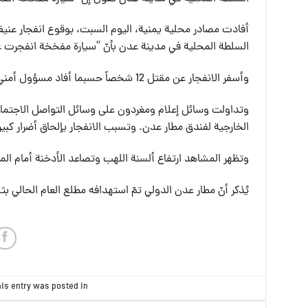
أفادت مصادر محلية يمنية، اليوم السبت، بوقوع انفجار عن
السلطة المحلية في مدينة عدن بأنّ “سيارة مفخخة انفجرت
وأسفر الانفجار عن مقتل 12 شخصاً حسبما أفاد مسؤول أمني حكومي رفيع، لافتاً إلى أنّ “الانفجار لم تُعرف أسبابه” بعد.
وتداولت وسائل إعلام ومغردون على وسائل التواصل الاجتماعي
الخارجية لفندق مطار عدن. وتسبب الانفجار يإلحاق أضرار كبير
وتظهر المشاهد ارتفاع ألسنة اللهب وتصاعد الأدخنة أمام ال
يُذكر أنّ مطار عدن الدولي تمّ استهدافه مطلع العام الحالي
is entry was posted in