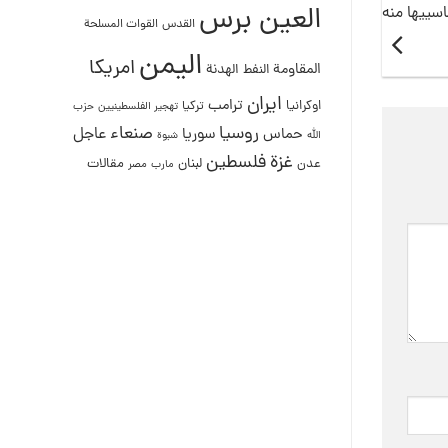
العين برس
اسييها منه
القدس
القوات المسلحة
اليمن
امريكا
المقاومة
النفط
الهدنة
ايران
ترامب
اوكرانيا
تركيا
تهجير الفلسطينيين
حزب
روسيا
صنعاء
عاجل
حماس
سوريا
الله
شبوة
غزة
فلسطين
لبنان
مقالات
عدن
مصر
مارب