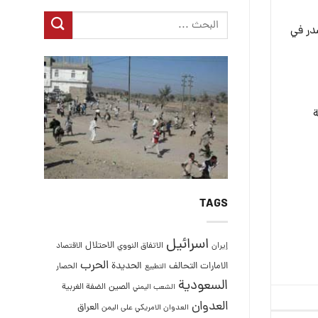
در في
ة
TAGS
اسرائيل
الاحتلال
إيران
الاتفاق النووي
الاقتصاد
الحرب
التحالف
الحديدة
الامارات
الحصار
التطبيع
السعودية
الصين
الضفة الغربية
الشعب اليمني
العدوان
العراق
العدوان الامريكي على اليمن