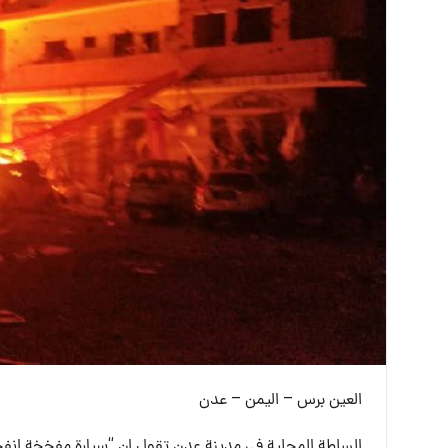
العين برس – اليمن – عدن
السلطة المحلية في مدينة عدن تقول إن “سيارة مفخخة انف