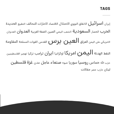
TAGS
اسرائيل
التحالف
الحديدة
الاحتلال
الامارات
إيران
الاتفاق النووي
الاقتصاد
التطبيع
السعودية
العدوان
الحرب
الصين
الحصار
الضفة الغربية
العدوان
الشعب اليمني
العين برس
المقاومة
العراق
القدس
الامريكي على اليمن
القوات المسلحة
اليمن
امريكا
ايران
ترامب
النفط
الهدنة
اوكرانيا
تركيا
تهجير الفلسطينيين
غزة
روسيا
صنعاء
فلسطين
عاجل
حماس
سوريا
عدن
حزب الله
شبوة
لبنان
مقالات
مصر
مارب