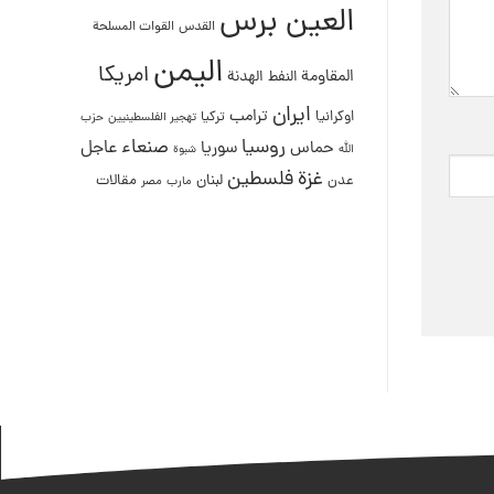
العين برس
القدس
القوات المسلحة
اليمن
امريكا
المقاومة
النفط
الهدنة
ايران
ترامب
اوكرانيا
تركيا
تهجير الفلسطينيين
حزب
روسيا
صنعاء
عاجل
حماس
سوريا
الله
شبوة
غزة
فلسطين
لبنان
مقالات
عدن
مصر
مارب