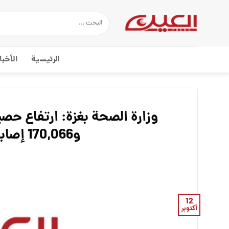
Ski
t
conten
الرئيسية
الأخبا
و170,066 إصابة منذ بدء العدوان على غزة
12
أكتوبر