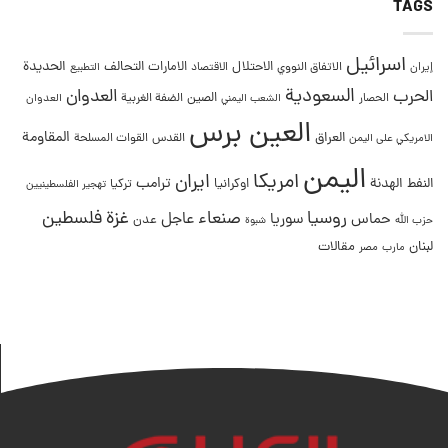
TAGS
اسرائيل
التحالف
الحديدة
الاحتلال
الامارات
إيران
الاتفاق النووي
الاقتصاد
التطبيع
السعودية
العدوان
الحرب
الصين
الحصار
الضفة الغربية
العدوان
الشعب اليمني
العين برس
المقاومة
العراق
القدس
الامريكي على اليمن
القوات المسلحة
اليمن
امريكا
ايران
ترامب
النفط
الهدنة
اوكرانيا
تركيا
تهجير الفلسطينيين
غزة
روسيا
صنعاء
فلسطين
عاجل
حماس
سوريا
عدن
حزب الله
شبوة
لبنان
مقالات
مصر
مارب