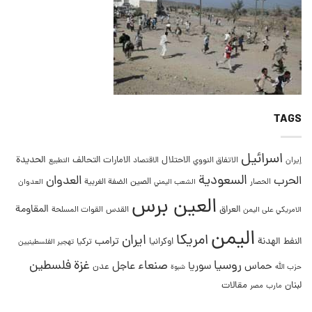
TAGS
اسرائيل
التحالف
الحديدة
الاحتلال
الامارات
إيران
الاتفاق النووي
الاقتصاد
التطبيع
السعودية
العدوان
الحرب
الصين
الحصار
الضفة الغربية
العدوان
الشعب اليمني
العين برس
المقاومة
العراق
القدس
الامريكي على اليمن
القوات المسلحة
اليمن
امريكا
ايران
ترامب
النفط
الهدنة
اوكرانيا
تركيا
تهجير الفلسطينيين
غزة
روسيا
صنعاء
فلسطين
عاجل
حماس
سوريا
عدن
حزب الله
شبوة
لبنان
مقالات
مصر
مارب