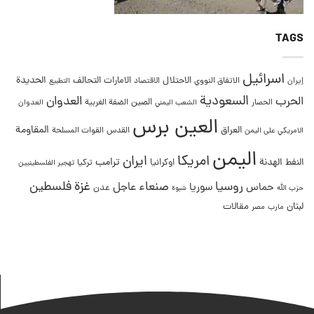
TAGS
اسرائيل
التحالف
الحديدة
الاحتلال
الامارات
إيران
الاتفاق النووي
الاقتصاد
التطبيع
السعودية
العدوان
الحرب
الصين
الحصار
الضفة الغربية
العدوان
الشعب اليمني
العين برس
المقاومة
العراق
القدس
الامريكي على اليمن
القوات المسلحة
اليمن
امريكا
ايران
ترامب
النفط
الهدنة
اوكرانيا
تركيا
تهجير الفلسطينيين
غزة
روسيا
صنعاء
فلسطين
عاجل
حماس
سوريا
عدن
حزب الله
شبوة
لبنان
مقالات
مصر
مارب