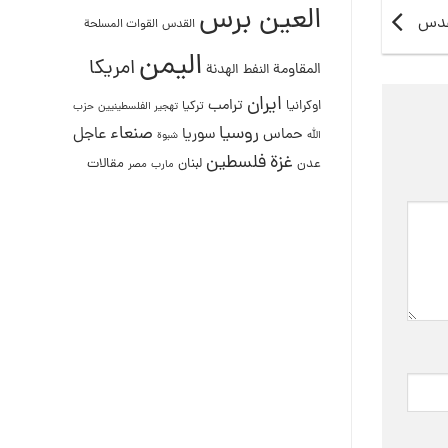
العين برس
دعدس
القدس
القوات المسلحة
اليمن
امريكا
المقاومة
النفط
الهدنة
ايران
ترامب
اوكرانيا
تركيا
تهجير الفلسطينيين
حزب
روسيا
صنعاء
عاجل
حماس
سوريا
الله
شبوة
غزة
فلسطين
لبنان
مقالات
عدن
مصر
مارب