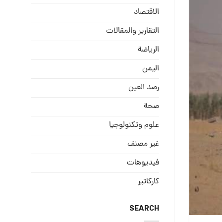
الاقتصاد
التقارير والمقالات
الریاضة
الیمن
رصد العین
صحة
علوم وتكنولوجيا
غير مصنف
فيديوهات
كاركاتير
SEARCH