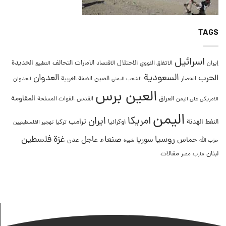
TAGS
اسرائيل
التحالف
الحديدة
الاحتلال
الامارات
إيران
الاتفاق النووي
الاقتصاد
التطبيع
السعودية
العدوان
الحرب
الصين
الحصار
الضفة الغربية
العدوان
الشعب اليمني
العين برس
المقاومة
العراق
القدس
الامريكي على اليمن
القوات المسلحة
اليمن
امريكا
ايران
ترامب
النفط
الهدنة
اوكرانيا
تركيا
تهجير الفلسطينيين
غزة
روسيا
صنعاء
فلسطين
عاجل
حماس
سوريا
عدن
حزب الله
شبوة
لبنان
مقالات
مصر
مارب