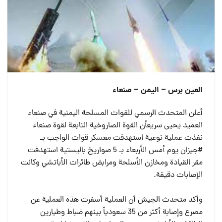
العين برس – اليمن – صنعاء
أعلن المتحدث الرسمي للقوات المسلحة اليمنية في صنعاء
العميد يحيى سريعأن القوة الصاروخية التابعة لقوة صنعاء
نفذت عملية نوعية استهدفت معسكر قوات الواجب بـ
#جيزان يوم أمس الأربعاء بـ 5 صواريخ باليستية استهدفت
مقر القيادة ومخازن الأسلحة ومرابض طائرات الأباتشي وكانت
الإصابات دقيقة.
وأكد متحدث الجيش أن العملية أسفرت هذه العملية عن
مصرع وإصابة أكثر من 35 سعودياً بينهم ضباط وطيارين