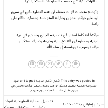
للطائرات الأباتشي بحسب المعلومات الاستخباراتية.
وأوضح متحدث قوات صنعاء أن هذه العملية تأتي في سياق
الرد على جرائم العدوان وغاراته المتواصلة وحصاره الظالم على
بلدنا.‏
مؤكداً أنه كلما استمر في تصعيده الجوي وتمادى في غيه
وبغيه وحصاره فإن النتائج عليه وخيمة وضرباتنا ستكون
مؤلمة وموجعة وواسعة إن شاء الله.
This entry was posted in
الأخبار
,
الأخبار العاجلة
and tagged
القوة
الصاروخية اليمنية تقصف معسكر الواجب بجيزان
,
تدمير طائرات اباتشي في
جيزان
,
مقتل عشرات الضباط بينهم طيارين
.
تفاصيل العملية الصاروخية لقوات
معارض إماراتي يكشف خفايا
صنعاء التي استهدفت معسكر